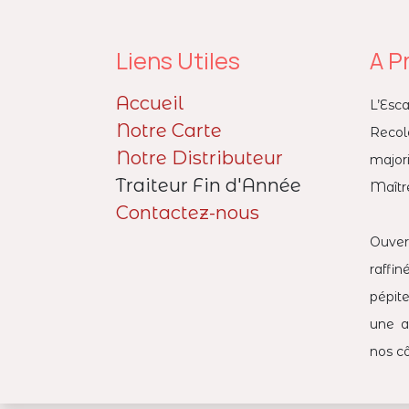
Liens Utiles
A P
Accueil
L’Esc
Notre Carte
Reco
Notre Distributeur
major
Traiteur Fin d'Année
Maître
Contactez-nous
Ouver
raffi
pépit
une a
nos cô