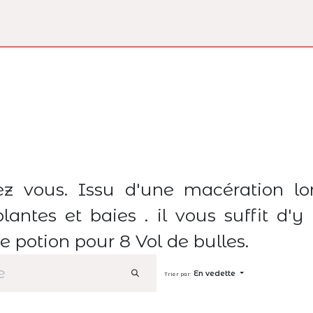
Réservation
Boutique
hez vous. Issu d'une macération l
plantes et baies . il vous suffit d'y
 de potion pour 8 Vol de bulles.
En vedette
Trier par: