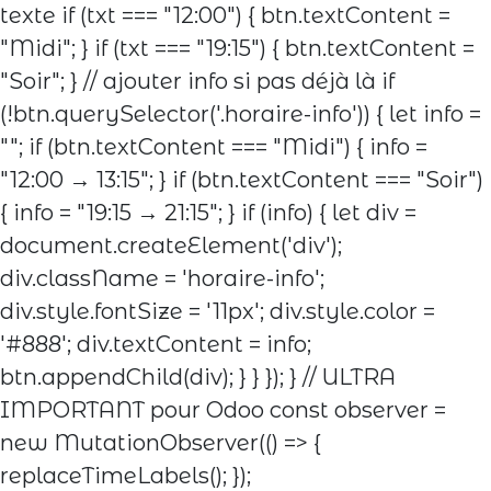
texte if (txt === "12:00") { btn.textContent =
"Midi"; } if (txt === "19:15") { btn.textContent =
"Soir"; } // ajouter info si pas déjà là if
(!btn.querySelector('.horaire-info')) { let info =
""; if (btn.textContent === "Midi") { info =
"12:00 → 13:15"; } if (btn.textContent === "Soir")
{ info = "19:15 → 21:15"; } if (info) { let div =
document.createElement('div');
div.className = 'horaire-info';
div.style.fontSize = '11px'; div.style.color =
'#888'; div.textContent = info;
btn.appendChild(div); } } }); } // ULTRA
IMPORTANT pour Odoo const observer =
new MutationObserver(() => {
replaceTimeLabels(); });