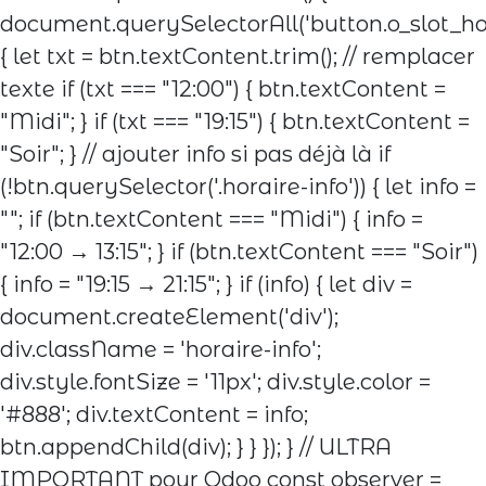
document.querySelectorAll('button.o_slot_hou
{ let txt = btn.textContent.trim(); // remplacer
texte if (txt === "12:00") { btn.textContent =
"Midi"; } if (txt === "19:15") { btn.textContent =
"Soir"; } // ajouter info si pas déjà là if
(!btn.querySelector('.horaire-info')) { let info =
""; if (btn.textContent === "Midi") { info =
"12:00 → 13:15"; } if (btn.textContent === "Soir")
{ info = "19:15 → 21:15"; } if (info) { let div =
document.createElement('div');
div.className = 'horaire-info';
div.style.fontSize = '11px'; div.style.color =
'#888'; div.textContent = info;
btn.appendChild(div); } } }); } // ULTRA
IMPORTANT pour Odoo const observer =