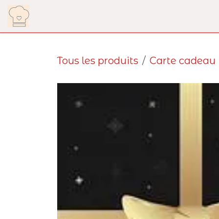
Se rendre au contenu
Notre Carte
Actualités
Notre distributeur
Tous les produits
Carte cadeau