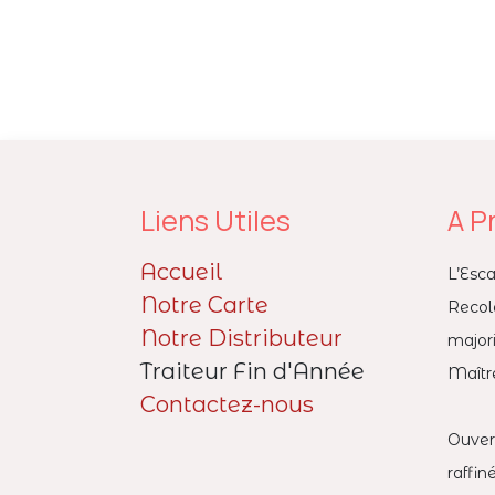
Liens Utiles
A P
Accueil
L’Esc
Notre Carte
Reco
Notre Distributeur
major
Traiteur Fin d'Année
Maître
Contactez-nous
Ouver
raffi