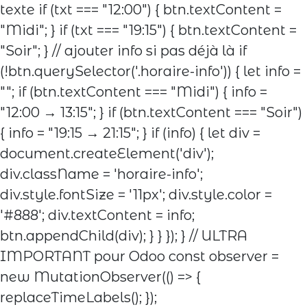
texte if (txt === "12:00") { btn.textContent =
"Midi"; } if (txt === "19:15") { btn.textContent =
"Soir"; } // ajouter info si pas déjà là if
(!btn.querySelector('.horaire-info')) { let info =
""; if (btn.textContent === "Midi") { info =
"12:00 → 13:15"; } if (btn.textContent === "Soir")
{ info = "19:15 → 21:15"; } if (info) { let div =
document.createElement('div');
div.className = 'horaire-info';
div.style.fontSize = '11px'; div.style.color =
'#888'; div.textContent = info;
btn.appendChild(div); } } }); } // ULTRA
IMPORTANT pour Odoo const observer =
new MutationObserver(() => {
replaceTimeLabels(); });