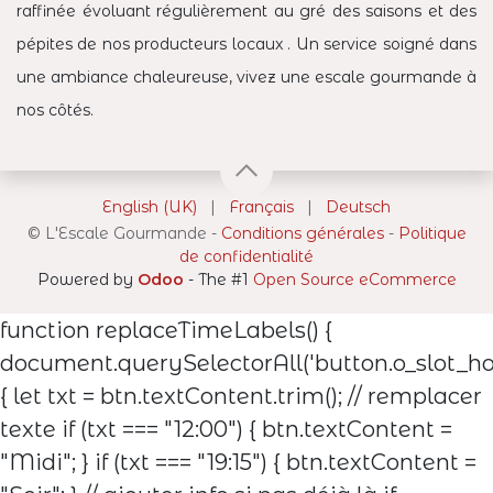
raffinée évoluant régulièrement au gré des saisons et des
pépites de nos producteurs locaux . Un service soigné dans
une ambiance chaleureuse, vivez une escale gourmande à
nos côtés.
English (UK)
|
Français
|
Deutsch
©
L'Escale Gourmande
-
Conditions générales
-
Politique
de confidentialité
Powered by
Odoo
- The #1
Open Source eCommerce
function replaceTimeLabels() {
document.querySelectorAll('button.o_slot_hou
{ let txt = btn.textContent.trim(); // remplacer
texte if (txt === "12:00") { btn.textContent =
"Midi"; } if (txt === "19:15") { btn.textContent =