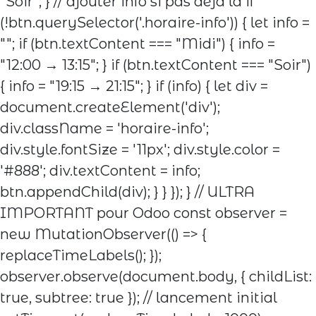
"Soir"; } // ajouter info si pas déjà là if
(!btn.querySelector('.horaire-info')) { let info =
""; if (btn.textContent === "Midi") { info =
"12:00 → 13:15"; } if (btn.textContent === "Soir")
{ info = "19:15 → 21:15"; } if (info) { let div =
document.createElement('div');
div.className = 'horaire-info';
div.style.fontSize = '11px'; div.style.color =
'#888'; div.textContent = info;
btn.appendChild(div); } } }); } // ULTRA
IMPORTANT pour Odoo const observer =
new MutationObserver(() => {
replaceTimeLabels(); });
observer.observe(document.body, { childList:
true, subtree: true }); // lancement initial